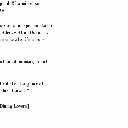
più di 29 anni
nel suo
to
.
dove vengono sperimentati i
 Adrià e Alain Ducasse
,
e innamorato. Un amore
taliana di montagna dal
ttadini
e alla
gente di
cchire tanto…”
Dining Lovers]