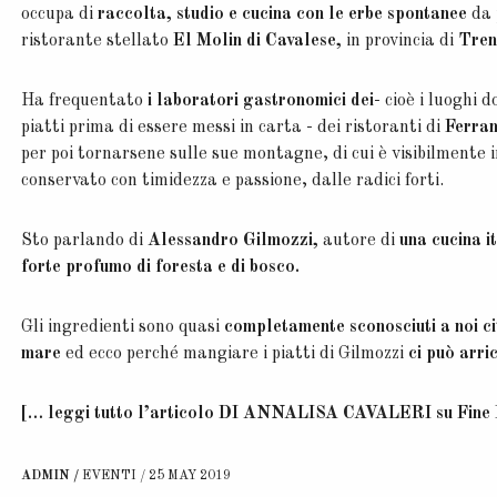
occupa di
raccolta, studio e cucina con le erbe spontanee
da
ristorante stellato
El Molin di Cavalese,
in provincia di
Tren
Ha frequentato
i laboratori gastronomici dei
- cioè i luoghi 
piatti prima di essere messi in carta - dei ristoranti di
Ferran
per poi tornarsene sulle sue montagne, di cui è visibilment
conservato con timidezza e passione, dalle radici forti.
Sto parlando di
Alessandro Gilmozzi,
autore di
una cucina i
forte profumo di foresta e di bosco.
Gli ingredienti sono quasi
completamente sconosciuti a noi ci
mare
ed ecco perché mangiare i piatti di Gilmozzi
ci può arri
[… leggi tutto l’articolo DI
ANNALISA CAVALERI
su Fine 
ADMIN
EVENTI
25 MAY 2019