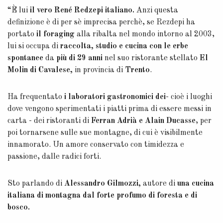
“È lui
il vero René Redzepi italiano.
Anzi questa
definizione è di per sè imprecisa perchè, se Rezdepi ha
portato
il foraging
alla ribalta nel mondo intorno al 2003,
lui si occupa di
raccolta, studio e cucina con le erbe
spontanee
da
più di 29 anni
nel suo ristorante stellato
El
Molin di Cavalese,
in provincia di
Trento
.
Ha frequentato
i laboratori gastronomici dei
- cioè i luoghi
dove vengono sperimentati i piatti prima di essere messi in
carta - dei ristoranti di
Ferran Adrià e Alain Ducasse
, per
poi tornarsene sulle sue montagne, di cui è visibilmente
innamorato. Un amore conservato con timidezza e
passione, dalle radici forti.
Sto parlando di
Alessandro Gilmozzi,
autore di
una cucina
italiana di montagna dal forte profumo di foresta e di
bosco.